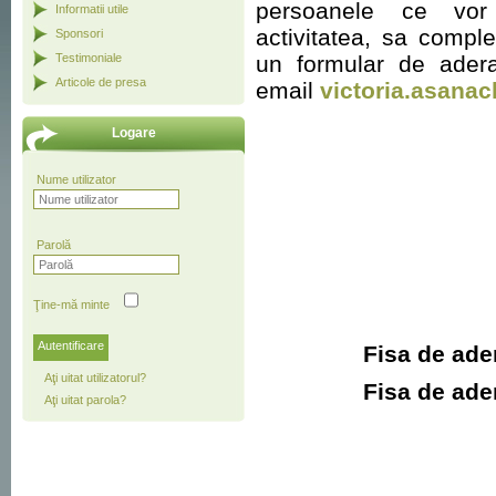
persoanele ce vor
Informatii utile
activitatea, sa comple
Sponsori
Testimoniale
un formular de ader
Articole de presa
email
victoria.asana
Logare
Nume utilizator
Parolă
Ţine-mă minte
Autentificare
Fisa de ad
Aţi uitat utilizatorul?
Fisa de ade
Aţi uitat parola?