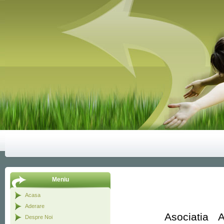
Meniu
Acasa
Aderare
Asociatia AMAZ
Despre Noi